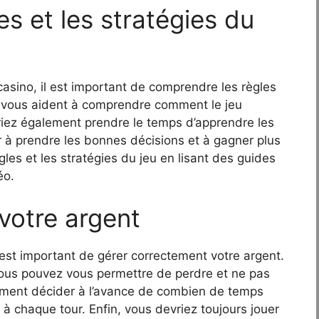
s et les stratégies du
asino, il est important de comprendre les règles
eu vous aident à comprendre comment le jeu
iez également prendre le temps d’apprendre les
er à prendre les bonnes décisions et à gagner plus
les et les stratégies du jeu en lisant des guides
éo.
votre argent
 est important de gérer correctement votre argent.
ous pouvez vous permettre de perdre et ne pas
ment décider à l’avance de combien de temps
à chaque tour. Enfin, vous devriez toujours jouer