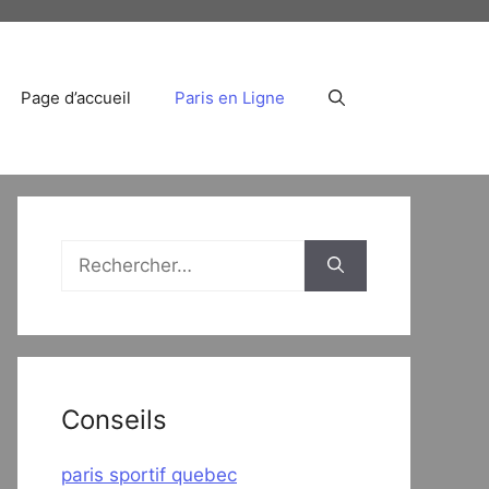
Page d’accueil
Paris en Ligne
Rechercher :
Conseils
paris sportif quebec