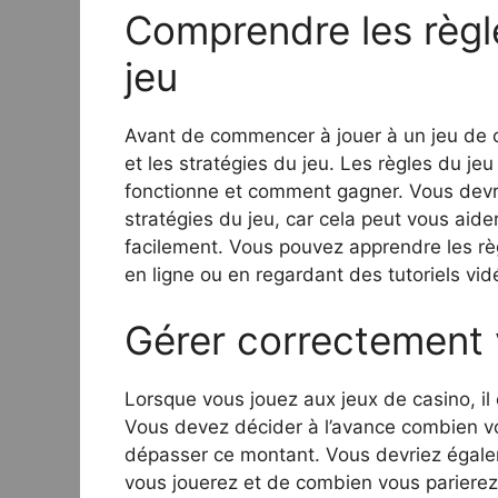
Comprendre les règle
jeu
Avant de commencer à jouer à un jeu de c
et les stratégies du jeu. Les règles du j
fonctionne et comment gagner. Vous devr
stratégies du jeu, car cela peut vous aid
facilement. Vous pouvez apprendre les règ
en ligne ou en regardant des tutoriels vid
Gérer correctement 
Lorsque vous jouez aux jeux de casino, il
Vous devez décider à l’avance combien v
dépasser ce montant. Vous devriez égale
vous jouerez et de combien vous parierez 