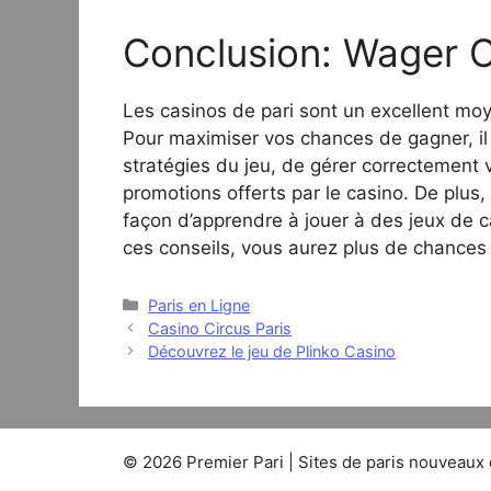
Conclusion: Wager 
Les casinos de pari sont un excellent moy
Pour maximiser vos chances de gagner, il
stratégies du jeu, de gérer correctement vo
promotions offerts par le casino. De plus,
façon d’apprendre à jouer à des jeux de 
ces conseils, vous aurez plus de chances 
Catégories
Paris en Ligne
Casino Circus Paris
Découvrez le jeu de Plinko Casino
© 2026 Premier Pari | Sites de paris nouveaux e