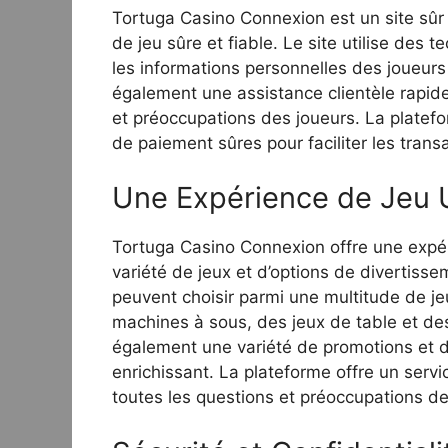
Tortuga Casino Connexion est un site sûr 
de jeu sûre et fiable. Le site utilise des
les informations personnelles des joueurs e
également une assistance clientèle rapide
et préoccupations des joueurs. La plate
de paiement sûres pour faciliter les trans
Une Expérience de Jeu 
Tortuga Casino Connexion offre une expé
variété de jeux et d’options de divertisse
peuvent choisir parmi une multitude de je
machines à sous, des jeux de table et des
également une variété de promotions et d
enrichissant. La plateforme offre un servi
toutes les questions et préoccupations de