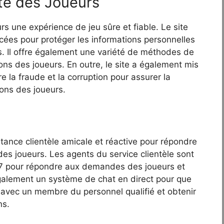
ité des Joueurs
s une expérience de jeu sûre et fiable. Le site
cées pour protéger les informations personnelles
rs. Il offre également une variété de méthodes de
ions des joueurs. En outre, le site a également mis
 la fraude et la corruption pour assurer la
ions des joueurs.
tance clientèle amicale et réactive pour répondre
des joueurs. Les agents du service clientèle sont
r 7 pour répondre aux demandes des joueurs et
également un système de chat en direct pour que
 avec un membre du personnel qualifié et obtenir
ns.