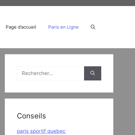
Page d’accueil
Paris en Ligne
Rechercher :
Conseils
paris sportif quebec