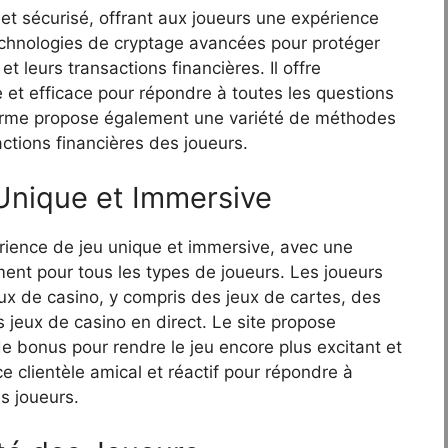
et sécurisé, offrant aux joueurs une expérience
 technologies de cryptage avancées pour protéger
t leurs transactions financières. Il offre
 et efficace pour répondre à toutes les questions
forme propose également une variété de méthodes
actions financières des joueurs.
Unique et Immersive
rience de jeu unique et immersive, avec une
ment pour tous les types de joueurs. Les joueurs
ux de casino, y compris des jeux de cartes, des
 jeux de casino en direct. Le site propose
e bonus pour rendre le jeu encore plus excitant et
ce clientèle amical et réactif pour répondre à
s joueurs.