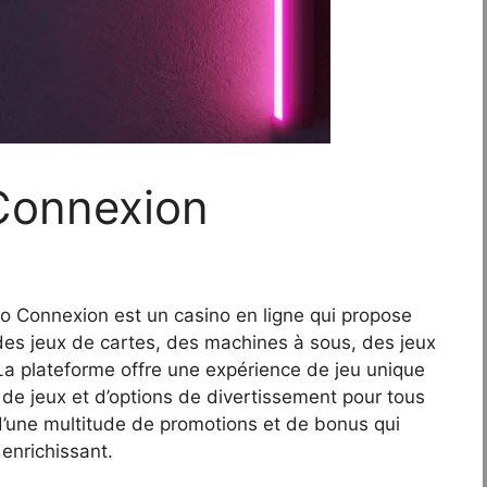
Connexion
o Connexion est un casino en ligne qui propose
des jeux de cartes, des machines à sous, des jeux
 La plateforme offre une expérience de jeu unique
 de jeux et d’options de divertissement pour tous
 d’une multitude de promotions et de bonus qui
enrichissant.