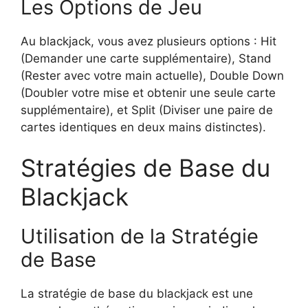
Les Options de Jeu
Au blackjack, vous avez plusieurs options : Hit
(Demander une carte supplémentaire), Stand
(Rester avec votre main actuelle), Double Down
(Doubler votre mise et obtenir une seule carte
supplémentaire), et Split (Diviser une paire de
cartes identiques en deux mains distinctes).
Stratégies de Base du
Blackjack
Utilisation de la Stratégie
de Base
La stratégie de base du blackjack est une