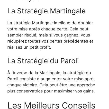
La Stratégie Martingale
La stratégie Martingale implique de doubler
votre mise après chaque perte. Cela peut
sembler risqué, mais si vous gagnez, vous
récupérez toutes vos pertes précédentes et
réalisez un petit profit.
La Stratégie du Paroli
À l’inverse de la Martingale, la stratégie du
Paroli consiste à augmenter votre mise après
chaque victoire. Cela peut être une approche
plus conservatrice pour maximiser vos gains.
Les Meilleurs Conseils