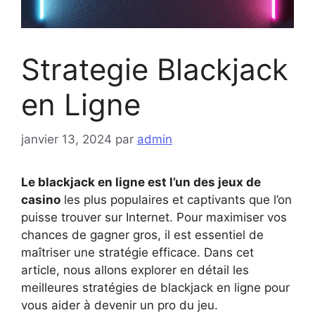
Strategie Blackjack
en Ligne
janvier 13, 2024
par
admin
Le blackjack en ligne est l’un des jeux de
casino
les plus populaires et captivants que l’on
puisse trouver sur Internet. Pour maximiser vos
chances de gagner gros, il est essentiel de
maîtriser une stratégie efficace. Dans cet
article, nous allons explorer en détail les
meilleures stratégies de blackjack en ligne pour
vous aider à devenir un pro du jeu.