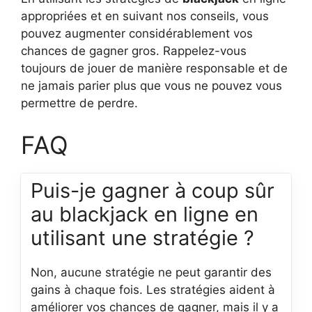
appropriées et en suivant nos conseils, vous
pouvez augmenter considérablement vos
chances de gagner gros. Rappelez-vous
toujours de jouer de manière responsable et de
ne jamais parier plus que vous ne pouvez vous
permettre de perdre.
FAQ
Puis-je gagner à coup sûr
au blackjack en ligne en
utilisant une stratégie ?
Non, aucune stratégie ne peut garantir des
gains à chaque fois. Les stratégies aident à
améliorer vos chances de gagner, mais il y a