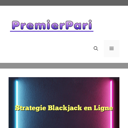
Aller
au
contenu
Menu