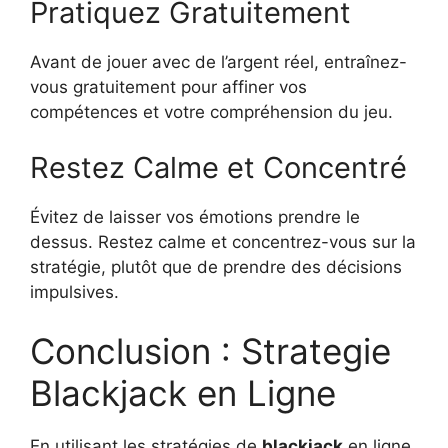
Pratiquez Gratuitement
Avant de jouer avec de l’argent réel, entraînez-
vous gratuitement pour affiner vos
compétences et votre compréhension du jeu.
Restez Calme et Concentré
Évitez de laisser vos émotions prendre le
dessus. Restez calme et concentrez-vous sur la
stratégie, plutôt que de prendre des décisions
impulsives.
Conclusion : Strategie
Blackjack en Ligne
En utilisant les stratégies de
blackjack
en ligne