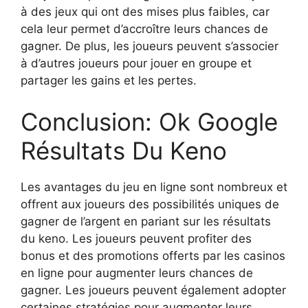
à des jeux qui ont des mises plus faibles, car
cela leur permet d’accroître leurs chances de
gagner. De plus, les joueurs peuvent s’associer
à d’autres joueurs pour jouer en groupe et
partager les gains et les pertes.
Conclusion: Ok Google
Résultats Du Keno
Les avantages du jeu en ligne sont nombreux et
offrent aux joueurs des possibilités uniques de
gagner de l’argent en pariant sur les résultats
du keno. Les joueurs peuvent profiter des
bonus et des promotions offerts par les casinos
en ligne pour augmenter leurs chances de
gagner. Les joueurs peuvent également adopter
certaines stratégies pour augmenter leurs