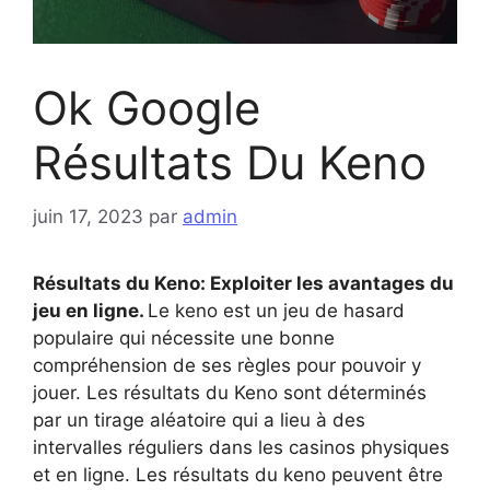
Ok Google
Résultats Du Keno
juin 17, 2023
par
admin
Résultats du Keno: Exploiter les avantages du
jeu en ligne.
Le keno est un jeu de hasard
populaire qui nécessite une bonne
compréhension de ses règles pour pouvoir y
jouer. Les résultats du Keno sont déterminés
par un tirage aléatoire qui a lieu à des
intervalles réguliers dans les casinos physiques
et en ligne. Les résultats du keno peuvent être