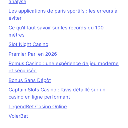
analyse
Les applications de paris sportifs : les erreurs à
éviter
Ce qu’il faut savoir sur les records du 100
mètres
Slot Night Casino
Premier Pari en 2026
Romus Casino : une expérience de jeu moderne
et sécurisée
Bonus Sans Dépôt
Captain Slots Casino : l’avis détaillé sur un
casino en ligne performant
LegendBet Casino Online
VolerBet