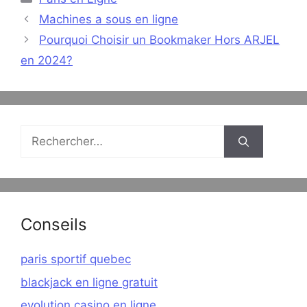
Machines a sous en ligne
Pourquoi Choisir un Bookmaker Hors ARJEL
en 2024?
Rechercher :
Conseils
paris sportif quebec
blackjack en ligne gratuit
evolution casino en ligne