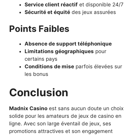
Service client réactif
et disponible 24/7
Sécurité et équité
des jeux assurées
Points Faibles
Absence de support téléphonique
Limitations géographiques
pour
certains pays
Conditions de mise
parfois élevées sur
les bonus
Conclusion
Madnix Casino
est sans aucun doute un choix
solide pour les amateurs de jeux de casino en
ligne. Avec son large éventail de jeux, ses
promotions attractives et son engagement