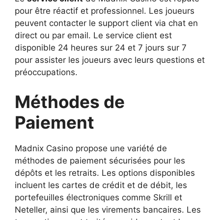
pour être réactif et professionnel. Les joueurs
peuvent contacter le support client via chat en
direct ou par email. Le service client est
disponible 24 heures sur 24 et 7 jours sur 7
pour assister les joueurs avec leurs questions et
préoccupations.
Méthodes de
Paiement
Madnix Casino propose une variété de
méthodes de paiement sécurisées pour les
dépôts et les retraits. Les options disponibles
incluent les cartes de crédit et de débit, les
portefeuilles électroniques comme Skrill et
Neteller, ainsi que les virements bancaires. Les