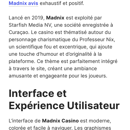
Madnix avis
exhaustif et positif.
Lancé en 2019,
Madnix
est exploité par
Starfish Media NV, une société enregistrée à
Curaçao. Le casino est thématisé autour du
personnage charismatique du Professeur Nix,
un scientifique fou et excentrique, qui ajoute
une touche d’humour et d’originalité à la
plateforme. Ce thème est parfaitement intégré
à travers le site, créant une ambiance
amusante et engageante pour les joueurs.
Interface et
Expérience Utilisateur
L’interface de
Madnix Casino
est moderne,
colorée et facile à naviguer. Les graphismes