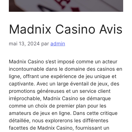
Madnix Casino Avis
mai 13, 2024
par
admin
Madnix Casino s’est imposé comme un acteur
incontournable dans le domaine des casinos en
ligne, offrant une expérience de jeu unique et
captivante. Avec un large éventail de jeux, des
promotions généreuses et un service client
irréprochable, Madnix Casino se démarque
comme un choix de premier plan pour les
amateurs de jeux en ligne. Dans cette critique
détaillée, nous explorerons les différentes
facettes de Madnix Casino, fournissant un