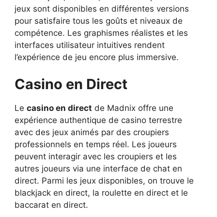
jeux sont disponibles en différentes versions
pour satisfaire tous les goûts et niveaux de
compétence. Les graphismes réalistes et les
interfaces utilisateur intuitives rendent
l’expérience de jeu encore plus immersive.
Casino en Direct
Le
casino en direct
de Madnix offre une
expérience authentique de casino terrestre
avec des jeux animés par des croupiers
professionnels en temps réel. Les joueurs
peuvent interagir avec les croupiers et les
autres joueurs via une interface de chat en
direct. Parmi les jeux disponibles, on trouve le
blackjack en direct, la roulette en direct et le
baccarat en direct.