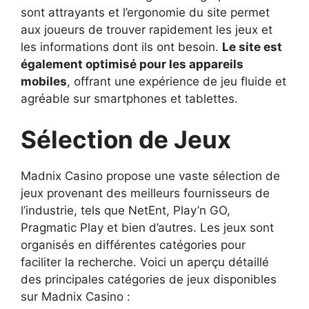
sont attrayants et l’ergonomie du site permet
aux joueurs de trouver rapidement les jeux et
les informations dont ils ont besoin.
Le site est
également optimisé pour les appareils
mobiles
, offrant une expérience de jeu fluide et
agréable sur smartphones et tablettes.
Sélection de Jeux
Madnix Casino propose une vaste sélection de
jeux provenant des meilleurs fournisseurs de
l’industrie, tels que NetEnt, Play’n GO,
Pragmatic Play et bien d’autres. Les jeux sont
organisés en différentes catégories pour
faciliter la recherche. Voici un aperçu détaillé
des principales catégories de jeux disponibles
sur Madnix Casino :