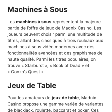
Machines à Sous
Les
machines à sous
représentent la majeure
partie de l’offre de jeux de Madnix Casino. Les
joueurs peuvent choisir parmi une multitude de
titres, allant des classiques à trois rouleaux aux
machines à sous vidéo modernes avec des
fonctionnalités avancées et des graphismes de
haute qualité. Parmi les titres populaires, on
trouve « Starburst », « Book of Dead » et
« Gonzo’s Quest ».
Jeux de Table
Pour les amateurs de
jeux de table
, Madnix
Casino propose une gamme variée de variantes
de blackjack, roulette, baccarat et poker. Ces