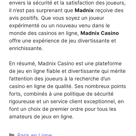
envers la sécurité et la satisfaction des joueurs,
il n’est pas surprenant que
Madnix
reçoive des
avis positifs. Que vous soyez un joueur
expérimenté ou un nouveau venu dans le
monde des casinos en ligne,
Madnix Casino
offre une expérience de jeu divertissante et
enrichissante.
En résumé, Madnix Casino est une plateforme
de jeu en ligne fiable et divertissante qui mérite
l’attention des joueurs à la recherche d’un
casino en ligne de qualité. Ses nombreux points
forts, combinés à une politique de sécurité
rigoureuse et un service client exceptionnel, en
font un choix de premier ordre pour tous les
amateurs de jeux en ligne.
Catégories
Paris en Ligne