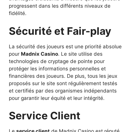
progressent dans les différents niveaux de
fidélité.
Sécurité et Fair-play
La sécurité des joueurs est une priorité absolue
pour
Madnix Casino
. Le site utilise des
technologies de cryptage de pointe pour
protéger les informations personnelles et
financières des joueurs. De plus, tous les jeux
proposés sur le site sont régulièrement testés
et certifiés par des organismes indépendants
pour garantir leur équité et leur intégrité.
Service Client
Le
service client
de Madnix Casino est réputé