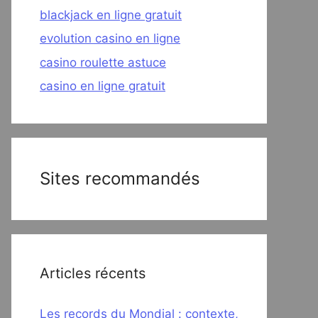
blackjack en ligne gratuit
evolution casino en ligne
casino roulette astuce
casino en ligne gratuit
Sites recommandés
Articles récents
Les records du Mondial : contexte,