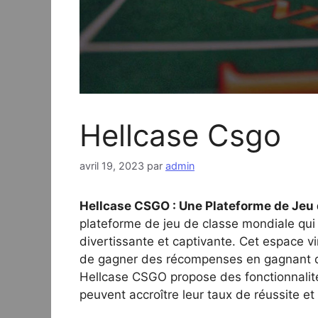
Hellcase Csgo
avril 19, 2023
par
admin
Hellcase CSGO : Une Plateforme de Jeu
plateforme de jeu de classe mondiale qui
divertissante et captivante. Cet espace v
de gagner des récompenses en gagnant d
Hellcase CSGO propose des fonctionnalit
peuvent accroître leur taux de réussite et