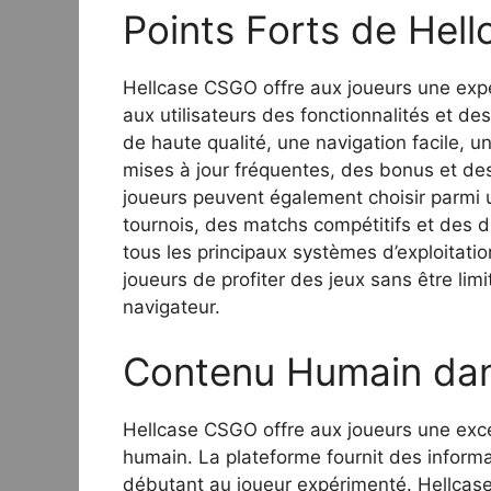
Points Forts de Hel
Hellcase CSGO offre aux joueurs une expé
aux utilisateurs des fonctionnalités et 
de haute qualité, une navigation facile, 
mises à jour fréquentes, des bonus et de
joueurs peuvent également choisir parmi 
tournois, des matchs compétitifs et des 
tous les principaux systèmes d’exploitatio
joueurs de profiter des jeux sans être limi
navigateur.
Contenu Humain da
Hellcase CSGO offre aux joueurs une exce
humain. La plateforme fournit des informa
débutant au joueur expérimenté. Hellcas