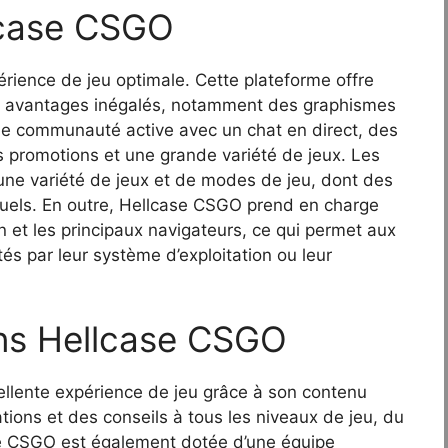
lcase CSGO
rience de jeu optimale. Cette plateforme offre
des avantages inégalés, notamment des graphismes
une communauté active avec un chat en direct, des
s promotions et une grande variété de jeux. Les
une variété de jeux et de modes de jeu, dont des
duels. En outre, Hellcase CSGO prend en charge
n et les principaux navigateurs, ce qui permet aux
tés par leur système d’exploitation ou leur
ns Hellcase CSGO
llente expérience de jeu grâce à son contenu
tions et des conseils à tous les niveaux de jeu, du
e CSGO est également dotée d’une équipe