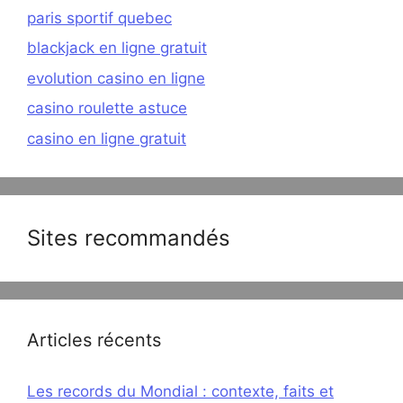
paris sportif quebec
blackjack en ligne gratuit
evolution casino en ligne
casino roulette astuce
casino en ligne gratuit
Sites recommandés
Articles récents
Les records du Mondial : contexte, faits et