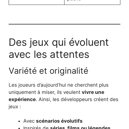
Des jeux qui évoluent
avec les attentes
Variété et originalité
Les joueurs d’aujourd’hui ne cherchent plus
uniquement à miser, ils veulent
vivre une
expérience
. Ainsi, les développeurs créent des
jeux :
Avec
scénarios évolutifs
Inspirés de
séries, films ou légendes