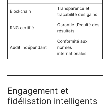
Transparence et
Blockchain
traçabilité des gains
Garantie d’équité des
RNG certifié
résultats
Conformité aux
Audit indépendant
normes
internationales
Engagement et
fidélisation intelligents