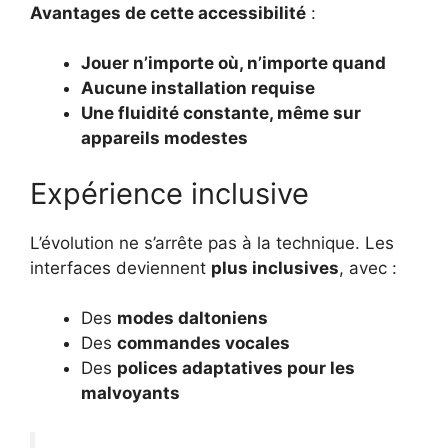
Avantages de cette accessibilité
:
Jouer n’importe où, n’importe quand
Aucune installation requise
Une fluidité constante, même sur
appareils modestes
Expérience inclusive
L’évolution ne s’arrête pas à la technique. Les
interfaces deviennent
plus inclusives
, avec :
Des
modes daltoniens
Des
commandes vocales
Des
polices adaptatives pour les
malvoyants