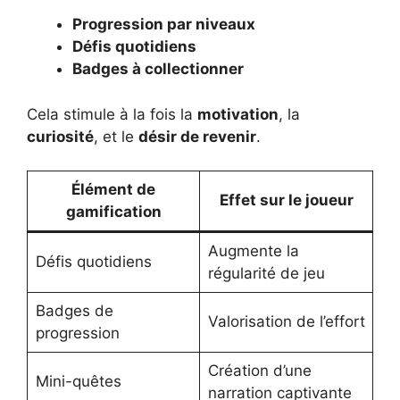
Progression par niveaux
Défis quotidiens
Badges à collectionner
Cela stimule à la fois la
motivation
, la
curiosité
, et le
désir de revenir
.
Élément de
Effet sur le joueur
gamification
Augmente la
Défis quotidiens
régularité de jeu
Badges de
Valorisation de l’effort
progression
Création d’une
Mini-quêtes
narration captivante