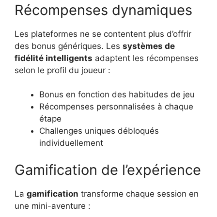
Récompenses dynamiques
Les plateformes ne se contentent plus d’offrir
des bonus génériques. Les
systèmes de
fidélité intelligents
adaptent les récompenses
selon le profil du joueur :
Bonus en fonction des habitudes de jeu
Récompenses personnalisées à chaque
étape
Challenges uniques débloqués
individuellement
Gamification de l’expérience
La
gamification
transforme chaque session en
une mini-aventure :