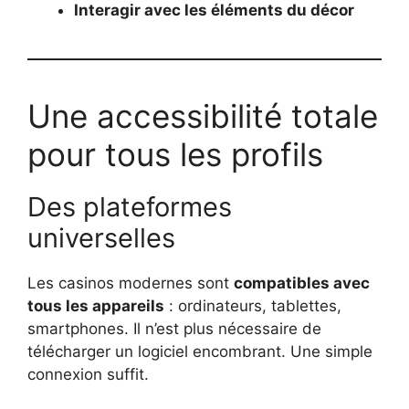
Interagir avec les éléments du décor
Une accessibilité totale
pour tous les profils
Des plateformes
universelles
Les casinos modernes sont
compatibles avec
tous les appareils
: ordinateurs, tablettes,
smartphones. Il n’est plus nécessaire de
télécharger un logiciel encombrant. Une simple
connexion suffit.