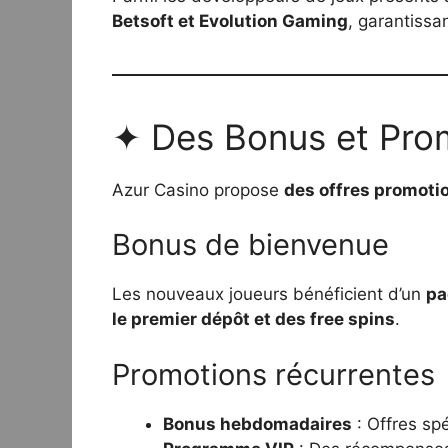
Betsoft et Evolution Gaming
, garantissa
✦ Des Bonus et Pro
Azur Casino propose
des offres promotio
Bonus de bienvenue
Les nouveaux joueurs bénéficient d’un
pa
le premier dépôt et des free spins
.
Promotions récurrentes
Bonus hebdomadaires
: Offres sp