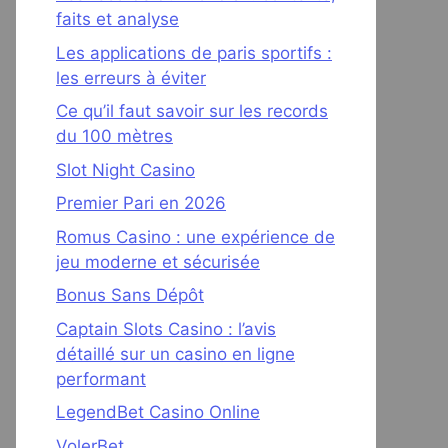
faits et analyse
Les applications de paris sportifs :
les erreurs à éviter
Ce qu’il faut savoir sur les records
du 100 mètres
Slot Night Casino
Premier Pari en 2026
Romus Casino : une expérience de
jeu moderne et sécurisée
Bonus Sans Dépôt
Captain Slots Casino : l’avis
détaillé sur un casino en ligne
performant
LegendBet Casino Online
VolerBet