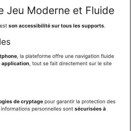
e Jeu Moderne et Fluide
 est
son accessibilité sur tous les supports
.
les
rtphone
, la plateforme offre une navigation fluide
 application
, tout se fait directement sur le site
ogies de cryptage
pour garantir la protection des
 informations personnelles sont
sécurisées à