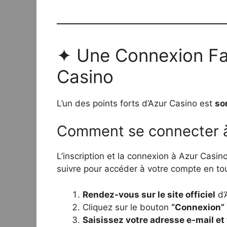
✦ Une Connexion Fac
Casino
L’un des points forts d’Azur Casino est
son
Comment se connecter à
L’inscription et la connexion à Azur Casin
suivre pour accéder à votre compte en tou
Rendez-vous sur le site officiel
d’
Cliquez sur le bouton
“Connexion”
Saisissez votre adresse e-mail et