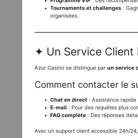
Programme VIP
: Des récompenses 
Tournaments et challenges
: Gagn
organisées.
✦ Un Service Client
Azur Casino se distingue par
un service c
Comment contacter le s
Chat en direct
: Assistance rapide 
E-mail
: Pour des requêtes plus co
FAQ complète
: Des réponses détai
Avec un support client accessible 24h/24