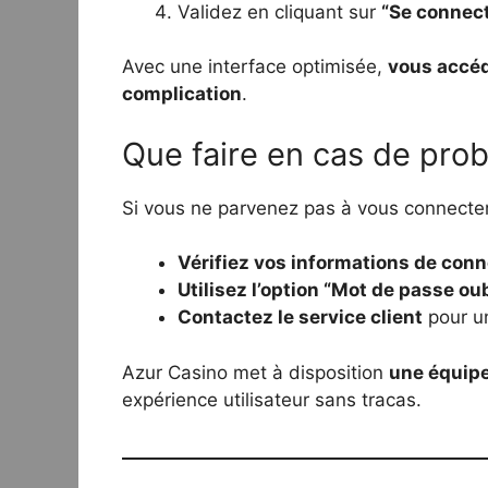
Validez en cliquant sur
“Se connec
Avec une interface optimisée,
vous accéd
complication
.
Que faire en cas de pro
Si vous ne parvenez pas à vous connecter, 
Vérifiez vos informations de con
Utilisez l’option “Mot de passe oub
Contactez le service client
pour un
Azur Casino met à disposition
une équipe
expérience utilisateur sans tracas.