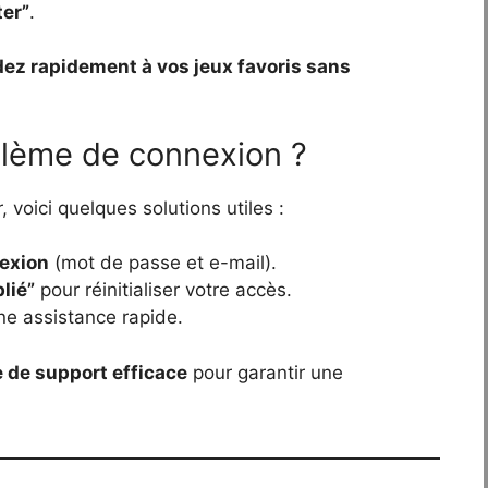
ter”
.
ez rapidement à vos jeux favoris sans
blème de connexion ?
voici quelques solutions utiles :
nexion
(mot de passe et e-mail).
lié”
pour réinitialiser votre accès.
e assistance rapide.
 de support efficace
pour garantir une