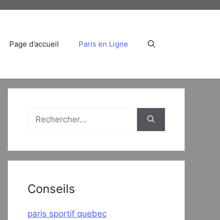
Page d’accueil
Paris en Ligne
Rechercher :
Conseils
paris sportif quebec