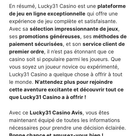
En résumé, Lucky31 Casino est une
plateforme
de jeu en ligne exceptionnelle
qui offre une
expérience de jeu complète et satisfaisante.
Avec sa
sélection impressionnante de jeux
,
ses
promotions généreuses
, ses
méthodes de
paiement sécurisées
, et son
service client de
premier ordre
, il n’est pas étonnant que ce
casino soit si populaire parmi les joueurs. Que
vous soyez un joueur novice ou expérimenté,
Lucky31 Casino a quelque chose à offrir à tout
le monde.
N’attendez plus pour rejoindre
cette aventure excitante et découvrir tout ce
que Lucky31 Casino a à offrir !
Avec ce
Lucky31 Casino Avis
, vous êtes
maintenant équipé de toutes les informations
nécessaires pour prendre une décision éclairée.
Bonne chance et amusez-vous bien !