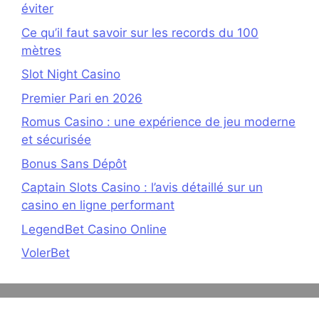
éviter
Ce qu’il faut savoir sur les records du 100
mètres
Slot Night Casino
Premier Pari en 2026
Romus Casino : une expérience de jeu moderne
et sécurisée
Bonus Sans Dépôt
Captain Slots Casino : l’avis détaillé sur un
casino en ligne performant
LegendBet Casino Online
VolerBet