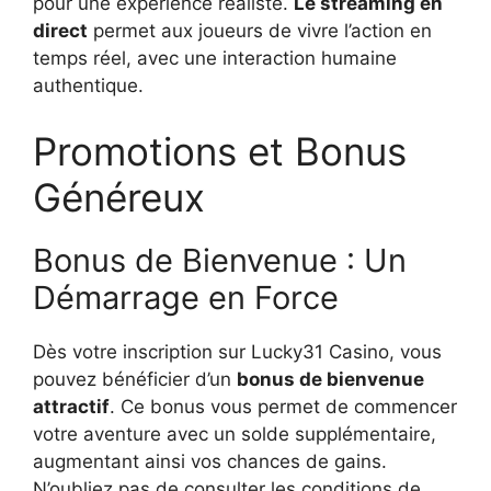
pour une expérience réaliste.
Le streaming en
direct
permet aux joueurs de vivre l’action en
temps réel, avec une interaction humaine
authentique.
Promotions et Bonus
Généreux
Bonus de Bienvenue : Un
Démarrage en Force
Dès votre inscription sur Lucky31 Casino, vous
pouvez bénéficier d’un
bonus de bienvenue
attractif
. Ce bonus vous permet de commencer
votre aventure avec un solde supplémentaire,
augmentant ainsi vos chances de gains.
N’oubliez pas de consulter les conditions de