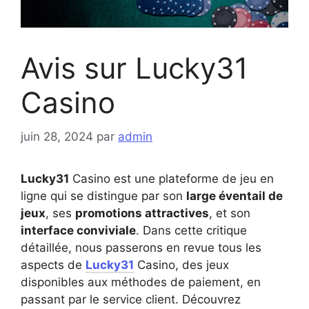
Avis sur Lucky31
Casino
juin 28, 2024
par
admin
Lucky31
Casino est une plateforme de jeu en
ligne qui se distingue par son
large éventail de
jeux
, ses
promotions attractives
, et son
interface conviviale
. Dans cette critique
détaillée, nous passerons en revue tous les
aspects de
Lucky31
Casino, des jeux
disponibles aux méthodes de paiement, en
passant par le service client. Découvrez