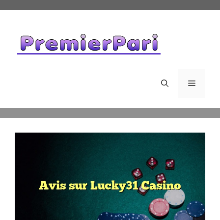
Aller
au
contenu
Menu