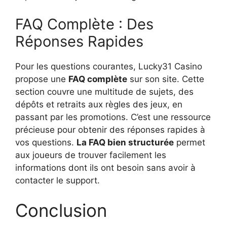
FAQ Complète : Des
Réponses Rapides
Pour les questions courantes, Lucky31 Casino
propose une
FAQ complète
sur son site. Cette
section couvre une multitude de sujets, des
dépôts et retraits aux règles des jeux, en
passant par les promotions. C’est une ressource
précieuse pour obtenir des réponses rapides à
vos questions.
La FAQ bien structurée
permet
aux joueurs de trouver facilement les
informations dont ils ont besoin sans avoir à
contacter le support.
Conclusion